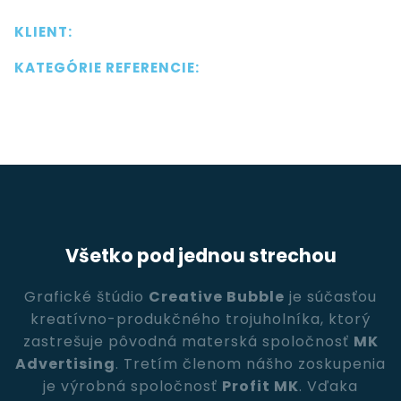
KLIENT:
KONTAKTUJTE NÁS
KATEGÓRIE REFERENCIE:
Všetko pod jednou strechou
Grafické štúdio
Creative Bubble
je súčasťou
kreatívno-produkčného trojuholníka, ktorý
zastrešuje pôvodná materská spoločnosť
MK
Advertising
. Tretím členom nášho zoskupenia
je výrobná spoločnosť
Profit MK
. Vďaka