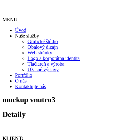
MENU
Úvod
Naše služby
Grafické štúdio
Obalový dizajn
Web stránky
Logo a korporátna identita
Tlačiareň a výroba
Úžasné výstavy
Portfólio
O nás
Kontaktujte nás
mockup vnutro3
Detaily
KLIENT: