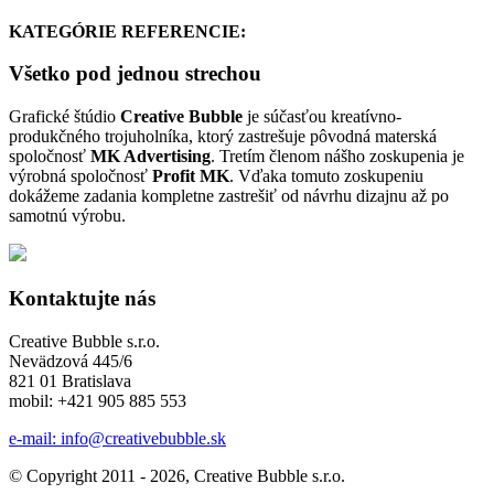
KATEGÓRIE REFERENCIE:
Všetko pod jednou strechou
Grafické štúdio
Creative Bubble
je súčasťou kreatívno-
produkčného trojuholníka, ktorý zastrešuje pôvodná materská
spoločnosť
MK Advertising
. Tretím členom nášho zoskupenia je
výrobná spoločnosť
Profit MK
. Vďaka tomuto zoskupeniu
dokážeme zadania kompletne zastrešiť od návrhu dizajnu až po
samotnú výrobu.
Kontaktujte nás
Creative Bubble s.r.o.
Nevädzová 445/6
821 01 Bratislava
mobil: +421 905 885 553
e-mail: info@creativebubble.sk
© Copyright 2011 - 2026, Creative Bubble s.r.o.