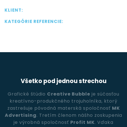
KLIENT:
KATEGÓRIE REFERENCIE:
Všetko pod jednou strechou
Grafické štúdio
Creative Bubble
je súčasťou
kreatívno-produkčného trojuholníka, ktorý
zastrešuje pôvodná materská spoločnosť
MK
Advertising
. Tretím členom nášho zoskupenia
je výrobná spoločnosť
Profit MK
. Vďaka