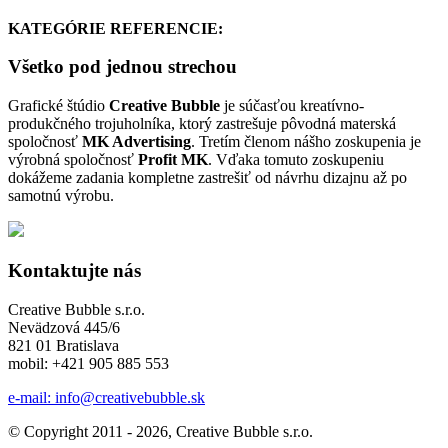
KATEGÓRIE REFERENCIE:
Všetko pod jednou strechou
Grafické štúdio
Creative Bubble
je súčasťou kreatívno-
produkčného trojuholníka, ktorý zastrešuje pôvodná materská
spoločnosť
MK Advertising
. Tretím členom nášho zoskupenia je
výrobná spoločnosť
Profit MK
. Vďaka tomuto zoskupeniu
dokážeme zadania kompletne zastrešiť od návrhu dizajnu až po
samotnú výrobu.
Kontaktujte nás
Creative Bubble s.r.o.
Nevädzová 445/6
821 01 Bratislava
mobil: +421 905 885 553
e-mail: info@creativebubble.sk
© Copyright 2011 - 2026, Creative Bubble s.r.o.