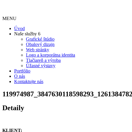
MENU
Úvod
Naše služby
6
Grafické štúdio
Obalový dizajn
Web stránky
Logo a korporátna identita
Tlačiareň a výroba
Úžasné výstavy
Portfólio
O nás
Kontaktujte nás
119974987_3847630118598293_126138478
Detaily
KLIENT: