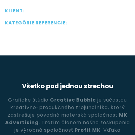
KLIENT:
KONTAKTUJTE NÁS
KATEGÓRIE REFERENCIE:
Všetko pod jednou strechou
Grafické štúdio
Creative Bubble
je súčasťou
kreatívno-produkčného trojuholníka, ktorý
zastrešuje pôvodná materská spoločnosť
MK
Advertising
. Tretím členom nášho zoskupenia
je výrobná spoločnosť
Profit MK
. Vďaka