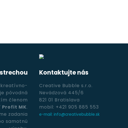
 strechou
Kontaktujte nás
 kreatívno-
Creative Bubble s.r.o.
uje pôvodná
Nevädzová 445/6
etím členom
821 01 Bratislava
ť
Profit MK
.
mobil: +421 905 885 553
me zadania
e-mail: info@creativebubble.sk
 po samotnú