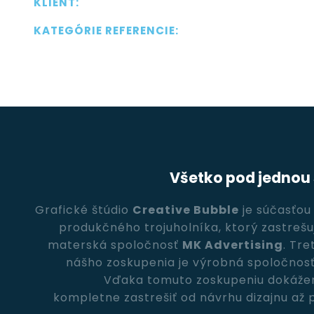
KLIENT:
KATEGÓRIE REFERENCIE:
Všetko pod jednou
Grafické štúdio
Creative Bubble
je súčasťou
produkčného trojuholníka, ktorý zastreš
materská spoločnosť
MK Advertising
. Tr
nášho zoskupenia je výrobná spoločnos
Vďaka tomuto zoskupeniu dokáže
kompletne zastrešiť od návrhu dizajnu až