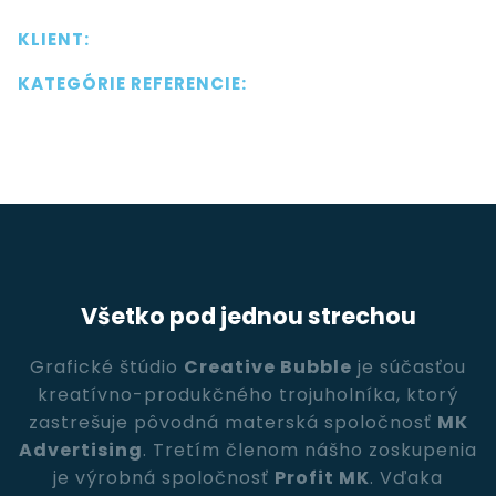
KLIENT:
KATEGÓRIE REFERENCIE:
Všetko pod jednou strechou
Grafické štúdio
Creative Bubble
je súčasťou
kreatívno-produkčného trojuholníka, ktorý
zastrešuje pôvodná materská spoločnosť
MK
Advertising
. Tretím členom nášho zoskupenia
je výrobná spoločnosť
Profit MK
. Vďaka