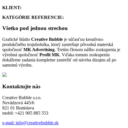
KLIENT:
KATEGÓRIE REFERENCIE:
Všetko pod jednou strechou
Grafické štúdio
Creative Bubble
je súčasťou kreatívno-
produkčného trojuholníka, ktorý zastrešuje pôvodná materská
spoločnosť
MK Advertising
. Tretím členom nášho zoskupenia je
výrobná spoločnosť
Profit MK
. Vďaka tomuto zoskupeniu
dokážeme zadania kompletne zastrešiť od návrhu dizajnu až po
samotnú výrobu.
Kontaktujte nás
Creative Bubble s.r.o.
Nevädzová 445/6
821 01 Bratislava
mobil: +421 905 885 553
e-mail: info@creativebubble.sk