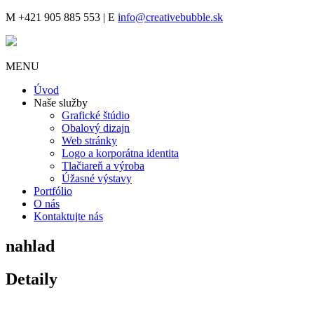
M
+421 905 885 553 |
E
info@creativebubble.sk
MENU
Úvod
Naše služby
Grafické štúdio
Obalový dizajn
Web stránky
Logo a korporátna identita
Tlačiareň a výroba
Úžasné výstavy
Portfólio
O nás
Kontaktujte nás
nahlad
Detaily