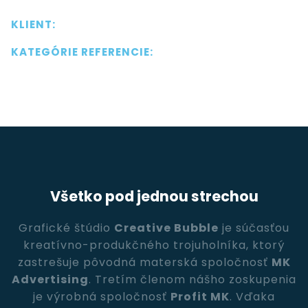
KLIENT:
KATEGÓRIE REFERENCIE:
Všetko pod jednou strechou
Grafické štúdio
Creative Bubble
je súčasťou
kreatívno-produkčného trojuholníka, ktorý
zastrešuje pôvodná materská spoločnosť
MK
Advertising
. Tretím členom nášho zoskupenia
je výrobná spoločnosť
Profit MK
. Vďaka