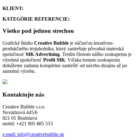
KLIENT:
KATEGÓRIE REFERENCIE:
Všetko pod jednou strechou
Grafické štúdio
Creative Bubble
je súčasťou kreatívno-
produkčného trojuholníka, ktorý zastrešuje pôvodná materská
spoločnosť
MK Advertising
. Tretím členom nášho zoskupenia je
výrobná spoločnosť
Profit MK
. Vďaka tomuto zoskupeniu
dokážeme zadania kompletne zastrešiť od návrhu dizajnu až po
samotnú výrobu.
Kontaktujte nás
Creative Bubble s.r.o.
Nevädzová 445/6
821 01 Bratislava
mobil: +421 905 885 553
e-mail: info@creativebubble.sk