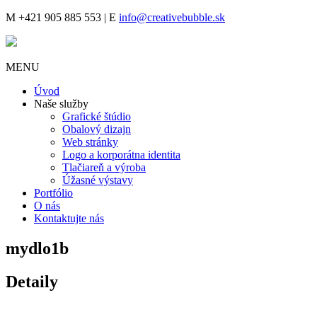
M
+421 905 885 553 |
E
info@creativebubble.sk
MENU
Úvod
Naše služby
Grafické štúdio
Obalový dizajn
Web stránky
Logo a korporátna identita
Tlačiareň a výroba
Úžasné výstavy
Portfólio
O nás
Kontaktujte nás
mydlo1b
Detaily