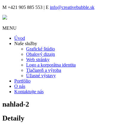
M
+421 905 885 553 |
E
info@creativebubble.sk
MENU
Úvod
Naše služby
Grafické štúdio
Obalový dizajn
Web stránky
Logo a korporátna identita
Tlačiareň a výroba
Úžasné výstavy
Portfólio
O nás
Kontaktujte nás
nahlad-2
Detaily