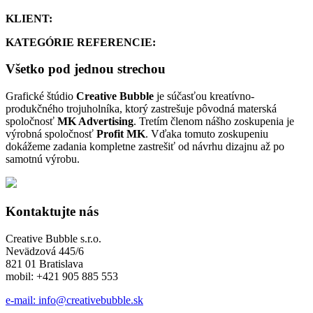
KLIENT:
KATEGÓRIE REFERENCIE:
Všetko pod jednou strechou
Grafické štúdio
Creative Bubble
je súčasťou kreatívno-
produkčného trojuholníka, ktorý zastrešuje pôvodná materská
spoločnosť
MK Advertising
. Tretím členom nášho zoskupenia je
výrobná spoločnosť
Profit MK
. Vďaka tomuto zoskupeniu
dokážeme zadania kompletne zastrešiť od návrhu dizajnu až po
samotnú výrobu.
Kontaktujte nás
Creative Bubble s.r.o.
Nevädzová 445/6
821 01 Bratislava
mobil: +421 905 885 553
e-mail: info@creativebubble.sk