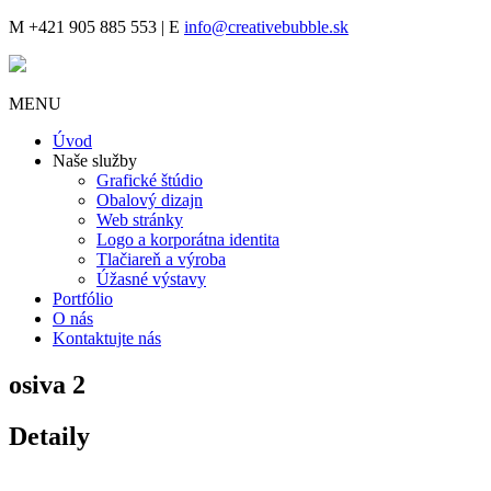
M
+421 905 885 553 |
E
info@creativebubble.sk
MENU
Úvod
Naše služby
Grafické štúdio
Obalový dizajn
Web stránky
Logo a korporátna identita
Tlačiareň a výroba
Úžasné výstavy
Portfólio
O nás
Kontaktujte nás
osiva 2
Detaily