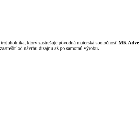
trojuholníka, ktorý zastrešuje pôvodná materská spoločnosť
MK Adver
astrešiť od návrhu dizajnu až po samotnú výrobu.