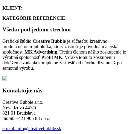
KLIENT:
KATEGÓRIE REFERENCIE:
Všetko pod jednou strechou
Grafické štúdio
Creative Bubble
je súčasťou kreatívno-
produkčného trojuholníka, ktorý zastrešuje pôvodná materská
spoločnosť
MK Advertising
. Tretím členom nášho zoskupenia je
výrobná spoločnosť
Profit MK
. Vďaka tomuto zoskupeniu
dokážeme zadania kompletne zastrešiť od návrhu dizajnu až po
samotnú výrobu.
Kontaktujte nás
Creative Bubble s.r.o.
Nevädzová 445/6
821 01 Bratislava
mobil: +421 905 885 553
e-mail: info@creativebubble.sk