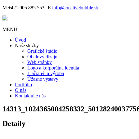
M
+421 905 885 553 |
E
info@creativebubble.sk
MENU
Úvod
Naše služby
Grafické štúdio
Obalový dizajn
Web stránky
Logo a korporátna identita
Tlačiareň a výroba
Úžasné výstavy
Portfólio
O nás
Kontaktujte nás
14313_1024365004258332_5012824003775
Detaily