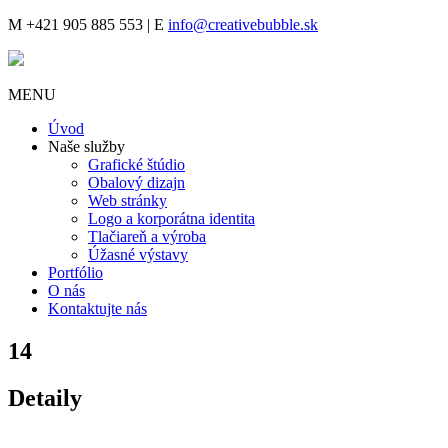
M
+421 905 885 553 |
E
info@creativebubble.sk
MENU
Úvod
Naše služby
Grafické štúdio
Obalový dizajn
Web stránky
Logo a korporátna identita
Tlačiareň a výroba
Úžasné výstavy
Portfólio
O nás
Kontaktujte nás
14
Detaily