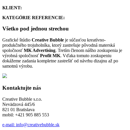
KLIENT:
KATEGÓRIE REFERENCIE:
Všetko pod jednou strechou
Grafické štúdio
Creative Bubble
je súčasťou kreatívno-
produkčného trojuholníka, ktorý zastrešuje pôvodná materská
spoločnosť
MK Advertising
. Tretím členom nášho zoskupenia je
výrobná spoločnosť
Profit MK
. Vďaka tomuto zoskupeniu
dokážeme zadania kompletne zastrešiť od návrhu dizajnu až po
samotnú výrobu.
Kontaktujte nás
Creative Bubble s.r.o.
Nevädzová 445/6
821 01 Bratislava
mobil: +421 905 885 553
e-mail: info@creativebubble.sk