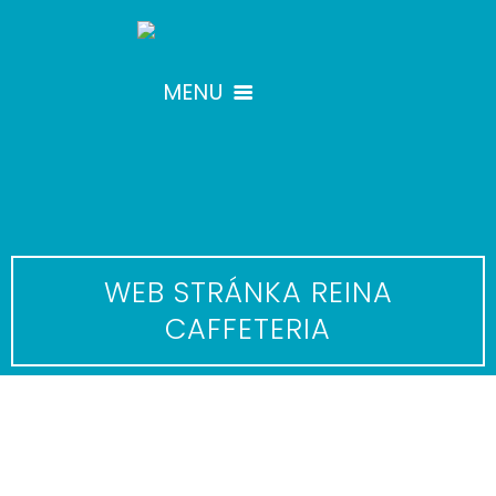
MENU
ÚVOD
NAŠE SLUŽBY
WEB STRÁNKA REINA
PORTFÓLIO
CAFFETERIA
O NÁS
KONTAKTUJTE NÁS