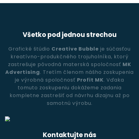
Všetko pod jednou strechou
Grafické štúdio
Creative Bubble
je súčasťou
kreatívno-produkčného trojuholníka, ktorý
zastrešuje pôvodná materská spoločnosť
MK
Advertising
. Tretím členom nášho zoskupenia
je výrobná spoločnosť
Profit MK
. Vďaka
tomuto zoskupeniu dokážeme zadania
kompletne zastrešiť od návrhu dizajnu až po
samotnú výrobu.
Kontaktujte nás